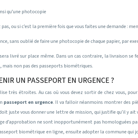
ainsi qu’une photocopie
pas, ou si c’est la première fois que vous faites une demande : me
nce, sans oublié de faire une photocopie de chaque papier, par exemp
sera livré sur place même. Dans un cas contraire, la livraison se
, mais non pas des passeports biométriques.
ENIR UN PASSEPORT EN URGENCE ?
se très étroites. Au cas où vous devez sortir de chez vous, pour
un
passeport en urgence
. Il va falloir néanmoins montrer des piè
it juste vous donner une lettre de mission, qui justifie qu’il y ai
oyage d’approbation ne sont inopportunément pas homologuées par
asseport biométrique en ligne, ensuite adopter la commune qui j