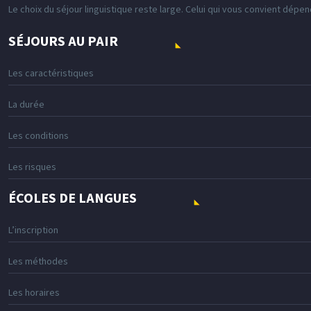
Le choix du séjour linguistique reste large. Celui qui vous convient dépe
SÉJOURS AU PAIR
Les caractéristiques
La durée
Les conditions
Les risques
ÉCOLES DE LANGUES
L’inscription
Les méthodes
Les horaires