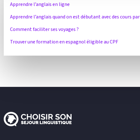
Apprendre l’anglais en ligne
Apprendre l’anglais quand on est débutant avec des cours par
Comment faciliter ses voyages ?
Trouver une formation en espagnol éligible au CPF